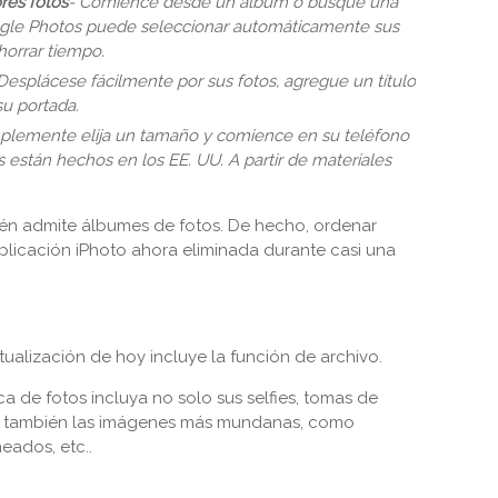
res fotos
- Comience desde un álbum o busque una
ogle Photos puede seleccionar automáticamente sus
horrar tiempo.
Desplácese fácilmente por sus fotos, agregue un título
su portada.
plemente elija un tamaño y comience en su teléfono
 están hechos en los EE. UU. A partir de materiales
ién admite álbumes de fotos. De hecho, ordenar
 aplicación iPhoto ahora eliminada durante casi una
tualización de hoy incluye la función de archivo.
a de fotos incluya no solo sus selfies, tomas de
no también las imágenes más mundanas, como
eados, etc..