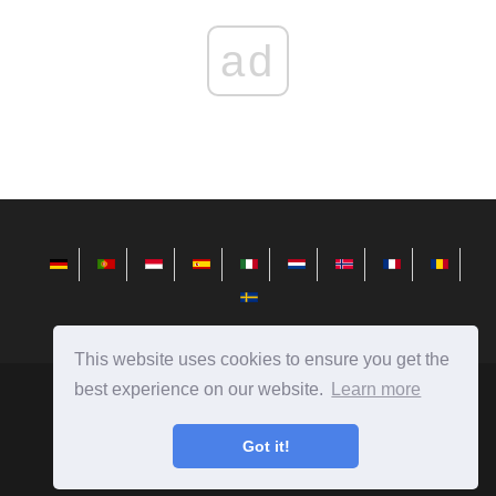
ad
This website uses cookies to ensure you get the
best experience on our website.
Learn more
es.redditview.com
Ⓒ
2026
Got it!
¡Noticias del mundo de la tecnología, reseñas en
computadoras, teléfonos inteligentes y mucho más!