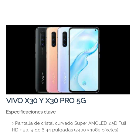
VIVO X30 Y X30 PRO 5G
Especificaciones clave
Pantalla de cristal curvado Super AMOLED 2.5D Full
HD + 20: 9 de 6.44 pulgadas (2400 × 1080 píxeles)