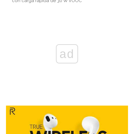
con carga rápida de 30 W VOOC
ad