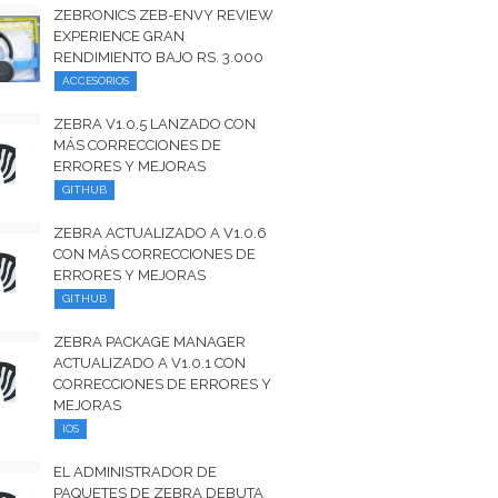
ZEBRONICS ZEB-ENVY REVIEW
EXPERIENCE GRAN
RENDIMIENTO BAJO RS. 3.000
ACCESORIOS
ZEBRA V1.0.5 LANZADO CON
MÁS CORRECCIONES DE
ERRORES Y MEJORAS
GITHUB
ZEBRA ACTUALIZADO A V1.0.6
CON MÁS CORRECCIONES DE
ERRORES Y MEJORAS
GITHUB
ZEBRA PACKAGE MANAGER
ACTUALIZADO A V1.0.1 CON
CORRECCIONES DE ERRORES Y
MEJORAS
IOS
EL ADMINISTRADOR DE
PAQUETES DE ZEBRA DEBUTA