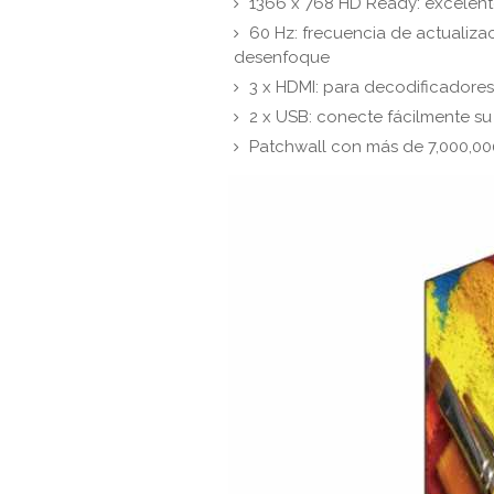
1366 x 768 HD Ready: excelent
60 Hz: frecuencia de actualiza
desenfoque
3 x HDMI: para decodificadores
2 x USB: conecte fácilmente su
Patchwall con más de 7,000,00