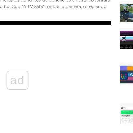
rincipales donantes de beneficios en esta coyuntura
Worlds Cup Mi TV Sale" rompe la barrera, ofreciendo
ad