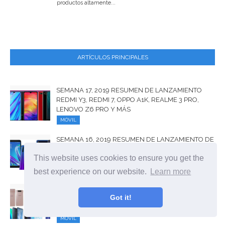
productos altamente...
ARTÍCULOS PRINCIPALES
SEMANA 17, 2019 RESUMEN DE LANZAMIENTO
REDMI Y3, REDMI 7, OPPO A1K, REALME 3 PRO,
LENOVO Z6 PRO Y MÁS
MÓVIL
SEMANA 16, 2019 RESUMEN DE LANZAMIENTO DE
SAMSUNG GALAXY A60, GALAXY A70, HONOR 20I,
This website uses cookies to ensure you get the
ZENFONE LIVE L2 Y MÁS
MÓVIL
best experience on our website.
Learn more
SEMANA 15, LANZAMIENTO DE LANZAMIENTO DE
Got it!
2019 HONOR 8A PRO, GALAXY A20E, GALAXY A80,
HUAWEI P30 LITE Y MÁS
MÓVIL