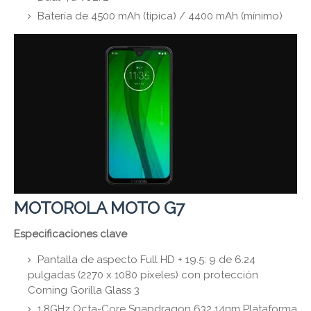
Batería de 4500 mAh (típica) / 4400 mAh (mínimo)
MOTOROLA MOTO G7
Especificaciones clave
Pantalla de aspecto Full HD + 19.5: 9 de 6.24
pulgadas (2270 x 1080 píxeles) con protección
Corning Gorilla Glass 3
1.8GHz Octa-Core Snapdragon 632 14nm Plataforma