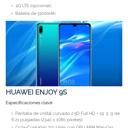
4G LTE (opcional),
Batería de 5100mAh
HUAWEI ENJOY 9S
Especificaciones clave
Pantalla de cristal curvado 2.5D Full HD + 19: 5: 9 de
6.21 pulgadas (2340 x 1080 píxeles)
Octa-Core Kirin 710 12nm con GPU ARM Mali-G51