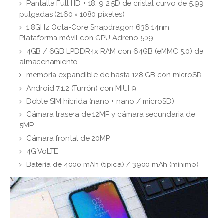
Pantalla Full HD + 18: 9 2.5D de cristal curvo de 5.99
pulgadas (2160 × 1080 píxeles)
1.8GHz Octa-Core Snapdragon 636 14nm
Plataforma móvil con GPU Adreno 509
4GB / 6GB LPDDR4x RAM con 64GB (eMMC 5.0) de
almacenamiento
memoria expandible de hasta 128 GB con microSD
Android 7.1.2 (Turrón) con MIUI 9
Doble SIM híbrida (nano + nano / microSD)
Cámara trasera de 12MP y cámara secundaria de
5MP
Cámara frontal de 20MP
4G VoLTE
Batería de 4000 mAh (típica) / 3900 mAh (mínimo)