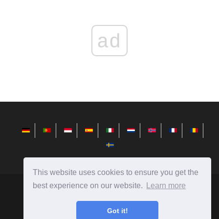
ad
This website uses cookies to ensure you get the
best experience on our website.
Learn more
es.redditview.com
Ⓒ
2026
¡Noticias del mundo de la tecnología, reseñas en
Got it!