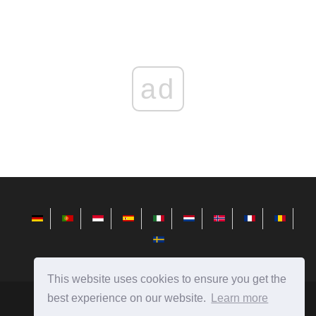
ad
This website uses cookies to ensure you get the
best experience on our website.
Learn more
es.redditview.com
Ⓒ
2026