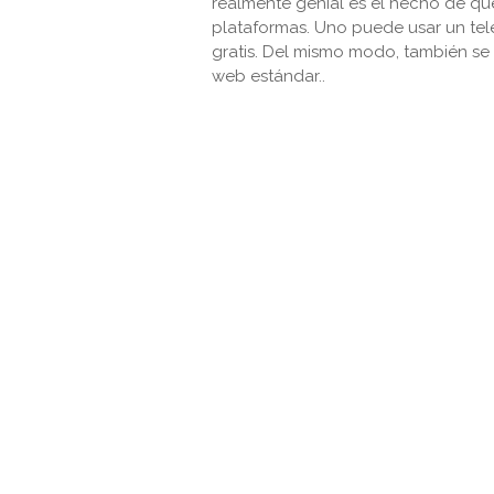
realmente genial es el hecho de que
plataformas. Uno puede usar un telé
gratis. Del mismo modo, también s
web estándar..