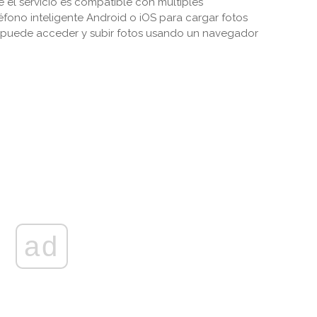
 el servicio es compatible con múltiples
fono inteligente Android o iOS para cargar fotos
e puede acceder y subir fotos usando un navegador
ad